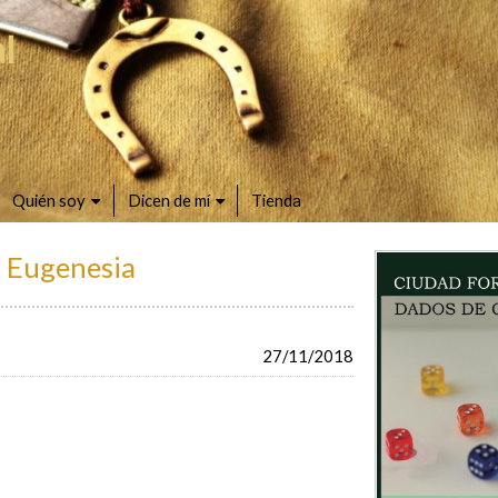
l
Quién soy
Dicen de mí
Tienda
: Eugenesia
27/11/2018