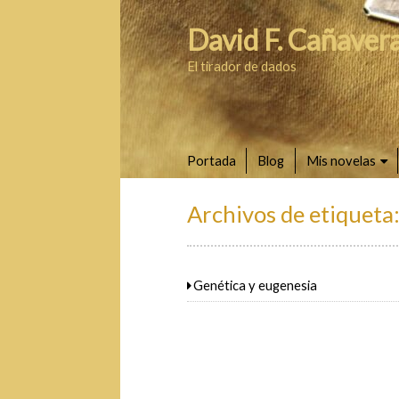
David F. Cañavera
El tirador de dados
Portada
Blog
Mis novelas
Archivos de etiqueta
Genética y eugenesia