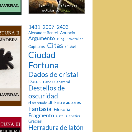
1431
2007
2403
Anuncio
Alexander Berkel
Argumento
Blog
Booktrailer
Citas
Capítulos
Ciudad
Ciudad
Fortuna
Dados de cristal
Datos
David F. Cañaveral
Destellos de
oscuridad
Entre autores
El secreto de Oli
Fantasía
Filosofía
Fragmento
Genética
Gafe
Gracias
Herradura de latón