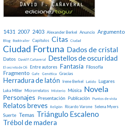
1431
2007
2403
Argumento
Anuncio
Alexander Berkel
Citas
Capítulos
Blog
Booktrailer
Ciudad
Ciudad Fortuna
Dados de cristal
Destellos de oscuridad
Datos
David F. Cañaveral
Fantasía
Entre autores
Filosofía
El secreto de Oli
Fragmento
Gracias
Genética
Gafe
Herradura de latón
Lugares
Irene Berkel
Latido
Novela
Música
Luka Miller
Microrrelatos
Misterio
Personajes
Presentación
Publicación
Puntos de vista
Relatos breves
Ricardo Varone
Selena Myers
Religión
Triángulo Escaleno
Temas
Suerte
Trébol de madera