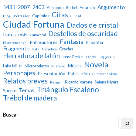
1431
2007
2403
Argumento
Anuncio
Alexander Berkel
Citas
Capítulos
Blog
Booktrailer
Ciudad
Ciudad Fortuna
Dados de cristal
Destellos de oscuridad
Datos
David F. Cañaveral
Fantasía
Entre autores
Filosofía
El secreto de Oli
Fragmento
Gracias
Genética
Gafe
Herradura de latón
Lugares
Irene Berkel
Latido
Novela
Música
Luka Miller
Microrrelatos
Misterio
Personajes
Presentación
Publicación
Puntos de vista
Relatos breves
Ricardo Varone
Selena Myers
Religión
Triángulo Escaleno
Temas
Suerte
Trébol de madera
Buscar