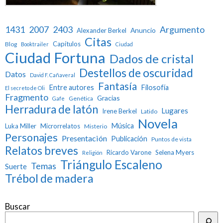
1431
2007
2403
Argumento
Anuncio
Alexander Berkel
Citas
Capítulos
Blog
Booktrailer
Ciudad
Ciudad Fortuna
Dados de cristal
Destellos de oscuridad
Datos
David F. Cañaveral
Fantasía
Entre autores
Filosofía
El secreto de Oli
Fragmento
Gracias
Genética
Gafe
Herradura de latón
Lugares
Irene Berkel
Latido
Novela
Música
Luka Miller
Microrrelatos
Misterio
Personajes
Presentación
Publicación
Puntos de vista
Relatos breves
Ricardo Varone
Selena Myers
Religión
Triángulo Escaleno
Temas
Suerte
Trébol de madera
Buscar